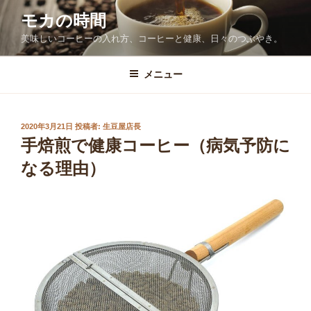
コ
モカの時間
ン
美味しいコーヒーの入れ方、コーヒーと健康、日々のつぶやき。
テ
ン
ツ
メニュー
へ
ス
キ
投
2020年3月21日
投稿者:
生豆屋店長
稿
ッ
手焙煎で健康コーヒー（病気予防に
日:
プ
なる理由）