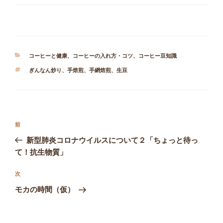
カ
コーヒーと健康
、
コーヒーの入れ方・コツ
、
コーヒー豆知識
テ
タ
ぎんなん炒り
、
手焙煎
、
手網焙煎
、
生豆
ゴ
グ
リ
ー
投
前
前
稿
の
新型肺炎コロナウイルスについて２「ちょっと待っ
ナ
投
て！抗生物質」
ビ
稿
ゲ
次
次
の
ー
モカの時間（仮）
投
シ
稿
ョ