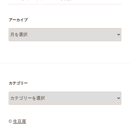
アーカイブ
ア
ー
カ
イ
ブ
カテゴリー
カ
テ
ゴ
リ
©
生豆屋
ー