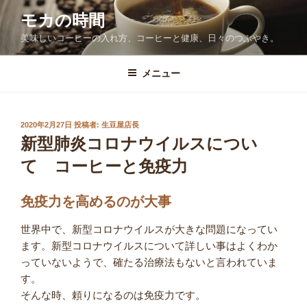
コ
モカの時間
ン
美味しいコーヒーの入れ方、コーヒーと健康、日々のつぶやき。
テ
ン
ツ
メニュー
へ
ス
キ
投
2020年2月27日
投稿者:
生豆屋店長
稿
ッ
新型肺炎コロナウイルスについ
日:
プ
て コーヒーと免疫力
免疫力を高めるのが大事
世界中で、新型コロナウイルスが大きな問題になってい
ます。新型コロナウイルスについて詳しい事はよくわか
っていないようで、確たる治療法もないと言われていま
す。
そんな時、頼りになるのは免疫力です。