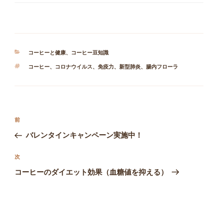
カ
コーヒーと健康
、
コーヒー豆知識
テ
タ
コーヒー
、
コロナウイルス
、
免疫力
、
新型肺炎
、
腸内フローラ
ゴ
グ
リ
ー
投
前
前
稿
の
バレンタインキャンペーン実施中！
ナ
投
ビ
稿
次
次
ゲ
の
コーヒーのダイエット効果（血糖値を抑える）
投
ー
稿
シ
ョ