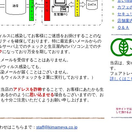
甘い理
カフェ
セキュ
店舗案
Ｑ＆Ａ
ィルスに感染してお客様にご迷惑をお掛けすることのな
リティを確保しております。特に最近多いメールからの
ルサーバ上でのチェックと生豆屋内のパソコン上でのチ
ク
になっており万全を期しております。
たメールを受信することはありません。
当店は、安
がウィルス感染しても、
す。
感染メールが届くことはございません。
フェアトレ
にもウィルスチェックを２重に実行しております。）
詳しくはこ
は当店の
アドレスを詐称
することで、お客様にあたかも生
であるかのように
思い込ませる
場合もございますので、お
ても十分ご注意いただくようお願い申し上げます。
わせはこちらまで：
staff@kimameya.co.jp