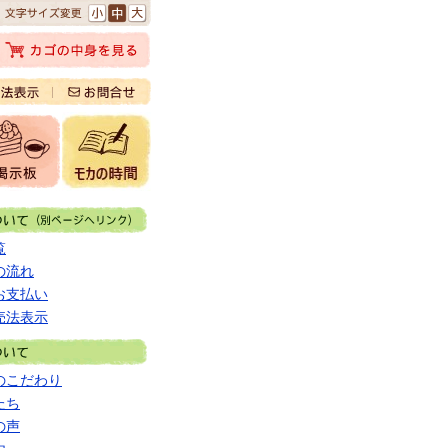
覧
の流れ
お支払い
売法表示
のこだわり
たち
の声