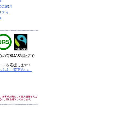
由
のご紹介
リティ
内
心の有機JAS認証店で
ードを応援します！
ちらをご覧下さい。