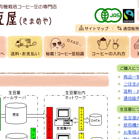
商品一
ご注文
送料・
通信販
生豆屋
焙煎機
お客様