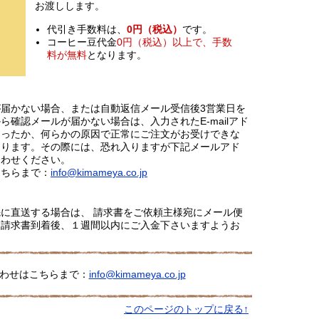
お渡しします。
代引き手数料は、
0円（税込）
です。
コーヒー豆代金
0円（税込）以上で、手数
料が無料
となります。
届かない場合、または自動返信メール受信後3営業日を
ら確認メールが届かない場合は、入力されたE-mailアド
あったか、何らかの原因で正常にご注文がお受けできな
あります。その際には、恐れ入りますが下記メールアド
合わせください。
こちらまで：
info@kimameya.co.jp
に直送する場合は、 請求書をご依頼主様宛にメール便
。請求書到着後、１週間以内にご入金下さいますようお
わせはこちらまで：
info@kimameya.co.jp
このページのトップに戻る↑