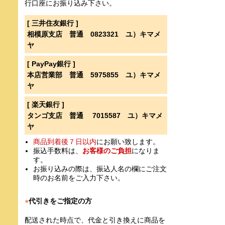
行口座にお振り込み下さい。
[ 三井住友銀行 ]
相模原支店 普通 0823321 ユ）キマメ
ヤ
[ PayPay銀行 ]
本店営業部 普通 5975855 ユ）キマメ
ヤ
[ 楽天銀行 ]
タンゴ支店 普通 7015587 ユ）キマメ
ヤ
商品到着後７日以内
にお願い致します。
振込手数料は、
お客様のご負担
になりま
す。
お振り込みの際は、振込人名の欄にご注文
時のお名前をご入力下さい。
●
代引きをご指定の方
配送された時点で、代金と引き換えに商品を