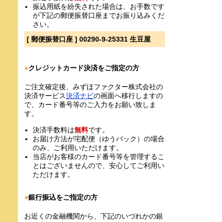
振込用紙を紛失された場合は、お手数です
が下記の郵便振替口座までお振り込みくだ
さい。
[ 郵便振替口座 ] 00290-9-25331 生豆屋
●
クレジットカード決済をご指定の方
ご注文確定後、みずほファクター株式会社の
決済サービス
決済ナビ
の画面へ移行しますの
で、カード番号等のご入力をお願い致しま
す。
決済手数料は
無料
です。
お届け方法が宅配便（ゆうパック）の場合
のみ、ご利用いただけます。
当店がお客様のカード番号等を管理するこ
とはございませんので、安心してご利用い
ただけます。
●
銀行振込をご指定の方
お近くの金融機関から、下記のいづれかの銀