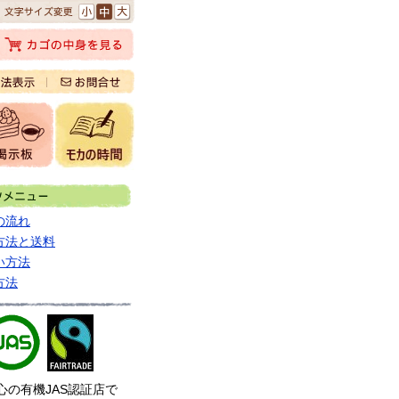
の流れ
方法と送料
い方法
方法
心の有機JAS認証店で