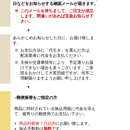
日などをお知らせする確認メールが届きます。
※
このメールを持ちまして、ご注文が成立
します。間違いがあれば至急お知らせ下
さい。
▼
あらかじめお知らせした日に、お届け致しま
す。
※
お支払方法に「代引き」を選んだ方は、
配送業者に代金をお支払ください。
※
天候や交通事情等により、予定通りお届
けできない場合も多々ございます。ご迷
惑をおかけして大変恐縮ですが、何卒ご
理解賜りますようお願い申し上げます。
▼
●
郵便振替をご指定の方
商品に同封されている振込用紙に代金を添え
て、最寄りの郵便局でお支払い下さい。
商品到着後７日以内
にお願い致します。
振込手数料は
無料
です。