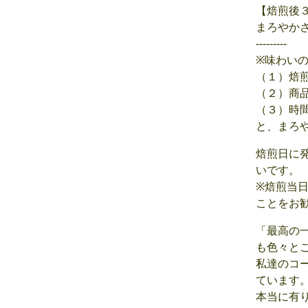
【焙煎後
まろやか
---------
※味わい
（１）焙
（２）商
（３）時
と、まろ
焙煎日に
いです。
※焙煎当
ことをお
「最高の
も色々と
私達のコ
ています
本当に有