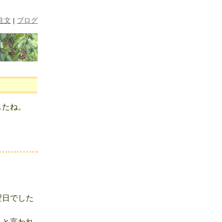
注文
|
ブログ
したね。
・
翌日でした
」と言われ