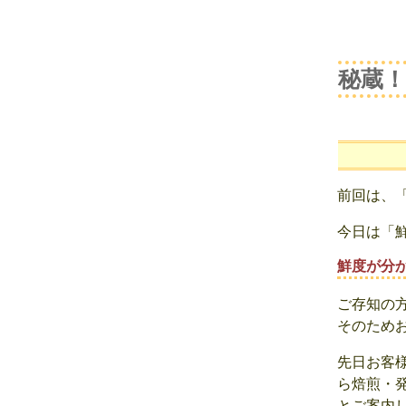
秘蔵
前回は、
今日は「
鮮度が分
ご存知の
そのため
先日お客
ら焙煎・
とご案内