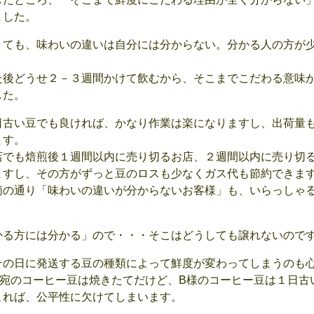
ました。
くても、味わいの違いは自分には分からない。分かる人の方が
た後どうせ２－３週間かけて飲むから、そこまでこだわる意味
した。
日古い豆でも良ければ、かなり作業は楽になりますし、出荷量
ます。
店でも焙煎後１週間以内に売り切るお店、２週間以内に売り切
ますし、その方がずっと豆のロスも少なくガス代も節約できま
摘の通り「味わいの違いが分からないお客様」も、いらっしゃ
かる方には分かる」ので・・・そこはどうしても譲れないので
その日に発送する豆の種類によって鮮度が変わってしまうのも
様宛のコーヒー豆は焼きたてだけど、B様のコーヒー豆は１日古
これば、公平性に欠けてしまいます。