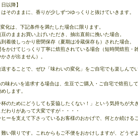
３日以降】
さはそのままに、香りが少しずつゆっくりと抜けていきます。
の変化は、下記条件を満たした場合に限ります。
煎豆のままお買い上げいただき、抽出直前に挽いた場合。
品到着後しっかり密閉保存（夏期は冷蔵保存も）された場合。
間をかけてじっくり丁寧に焙煎されている場合（短時間焙煎・
やかさが出ません）。
発送することで、ぜひ「味わいの変化」をご自宅でも楽しんで
日の味わいを追求する場合は、生豆でご購入・ご自宅で焙煎し
勧めします。
一杯のためにどうしても妥協したくない！」という気持ちが大
こだわりがあって大変ですが・・・・
ーヒーを支えて下さっているお客様のおかげで、何とか続ける
。
り難い限りです。これからもご不便をおかけしますが、どうぞ