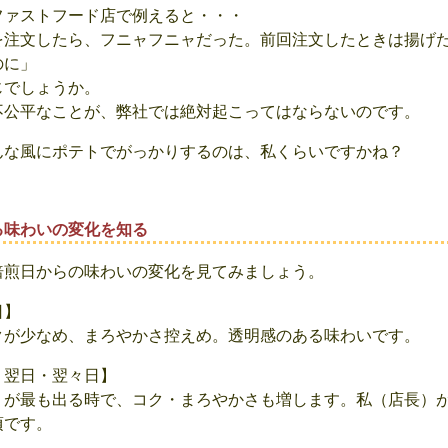
ファストフード店で例えると・・・
を注文したら、フニャフニャだった。前回注文したときは揚げ
のに」
じでしょうか。
不公平なことが、弊社では絶対起こってはならないのです。
んな風にポテトでがっかりするのは、私くらいですかね？
る味わいの変化を知る
焙煎日からの味わいの変化を見てみましょう。
日】
クが少なめ、まろやかさ控えめ。透明感のある味わいです。
、翌日・翌々日】
りが最も出る時で、コク・まろやかさも増します。私（店長）
頃です。