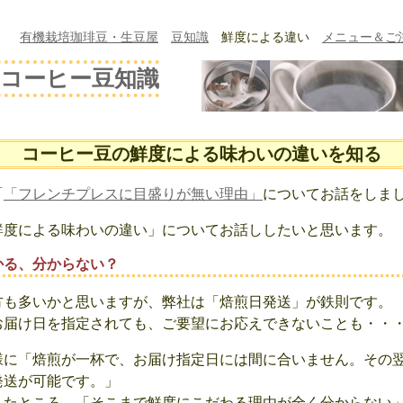
有機栽培珈琲豆・生豆屋
豆知識
鮮度による違い
メニュー＆ご
！コーヒー豆知識
コーヒー豆の鮮度による味わいの違いを知る
「
「フレンチプレスに目盛りが無い理由」
についてお話をしま
鮮度による味わいの違い」についてお話ししたいと思います。
かる、分からない？
方も多いかと思いますが、弊社は「焙煎日発送」が鉄則です。
お届け日を指定されても、ご要望にお応えできないことも・・
様に「焙煎が一杯で、お届け指定日には間に合いません。その
発送が可能です。」
したところ、「そこまで鮮度にこだわる理由が全く分からない