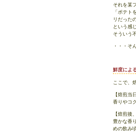
それを某
「ポテト
リだった
という感
そういう
・・・そ
鮮度によ
ここで、
【焙煎当
香りやコ
【焙煎後
豊かな香
めの飲み