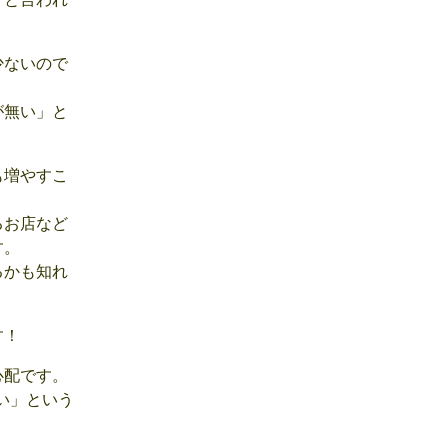
少ないので
が無い」と
も増やすこ
るお店など
す。
るかも知れ
す！
心配です。
い」という