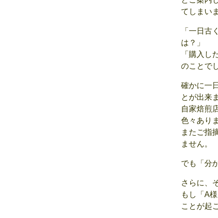
てしまい
「一日古
は？」
「購入し
のことで
確かに一
とが出来
自家焙煎
色々あり
またご指
ません。
でも「分
さらに、
もし「A
ことが起